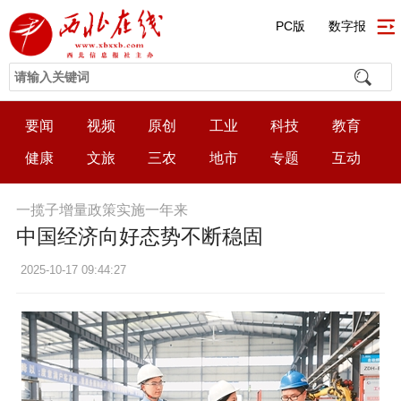
PC版
数字报
要闻
视频
原创
工业
科技
教育
健康
文旅
三农
地市
专题
互动
一揽子增量政策实施一年来
中国经济向好态势不断稳固
2025-10-17 09:44:27