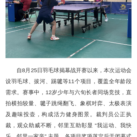
自8月25日羽毛球揭幕战开赛以来，本次运动会
设羽毛球、拔河、踢毽等11个项目，覆盖全年龄段
需求。赛事中，12岁少年与六旬长者同场竞技，直
拍横拍较量、毽子跳绳翻飞、象棋对弈、太极表演
及趣味投壶，构成活力健身图景。裁判员公正执
裁，观众助威不断，邻里互助彰显 “我运动、我快
乐、邻里一家亲” 主题，各项目奖项落定后于闭幕式