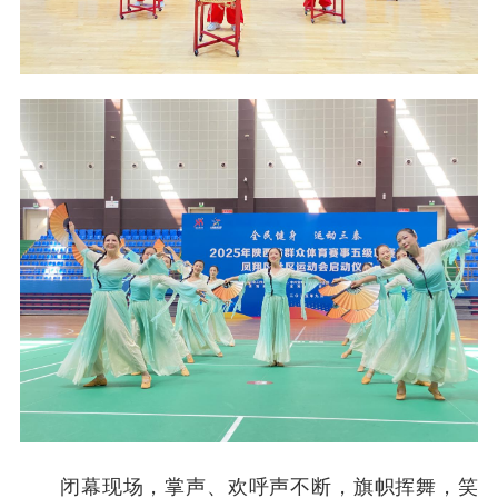
闭幕现场，掌声、欢呼声不断，旗帜挥舞，笑