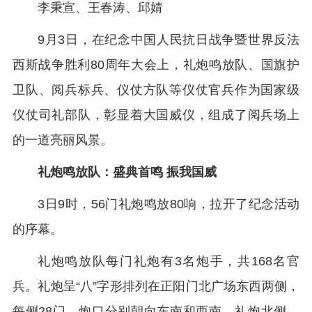
李秉宣、王春涛、邱婧
9月3日，在纪念中国人民抗日战争暨世界反法
西斯战争胜利80周年大会上，礼炮鸣放队、国旗护
卫队、阅兵标兵、仪仗方队等仪仗官兵作为国家级
仪仗司礼部队，彰显着大国威仪，组成了阅兵场上
的一道亮丽风景。
礼炮鸣放队：盛典首鸣 振我国威
3日9时，56门礼炮鸣放80响，拉开了纪念活动
的序幕。
礼炮鸣放队每门礼炮有3名炮手，共168名官
兵。礼炮呈“八”字形排列在正阳门北广场东西两侧，
每侧28门，炮口分别朝向东南和西南。礼炮北侧，