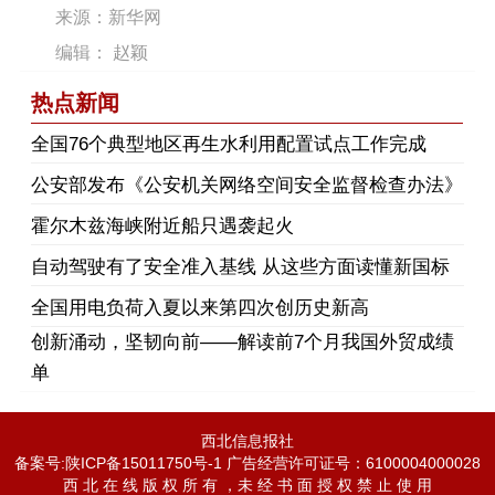
来源：新华网
编辑： 赵颖
热点新闻
​全国76个典型地区再生水利用配置试点工作完成
公安部发布《公安机关网络空间安全监督检查办法》
霍尔木兹海峡附近船只遇袭起火
自动驾驶有了安全准入基线 从这些方面读懂新国标
全国用电负荷入夏以来第四次创历史新高
创新涌动，坚韧向前——解读前7个月我国外贸成绩
单
西北信息报社
备案号:陕ICP备15011750号-1 广告经营许可证号：6100004000028
西 北 在 线 版 权 所 有 ，未 经 书 面 授 权 禁 止 使 用