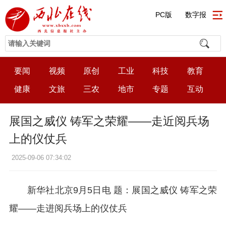
PC版
数字报
要闻
视频
原创
工业
科技
教育
健康
文旅
三农
地市
专题
互动
展国之威仪 铸军之荣耀——走近阅兵场
上的仪仗兵
2025-09-06 07:34:02
新华社北京9月5日电 题：展国之威仪 铸军之荣
耀——走进阅兵场上的仪仗兵